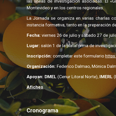
las líneas de investigación asociadas.
El «G
Montevideo y
en los centros regionales.
La
J
ornada se organiza en varias charlas c
instancia formativa, tanto en la preparación d
Fecha:
viernes
26
de julio y sá
bado 27 de juli
Lugar:
salón 1 de la plataforma de investigac
Inscripción:
completar est
e formulario
http
Organización:
F
ederico Dalmao, Mónica Dalma
Apoyan:
DMEL
(Cenur Litoral Norte),
IMERL
(
Afiches
.
Cronograma