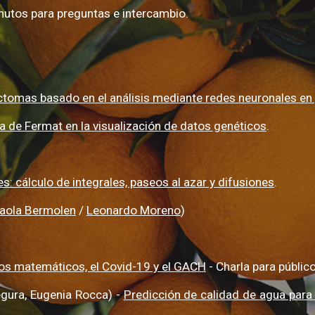
nutos para preguntas e intercambio.
ctomas basado en el análisis mediante redes neuronales en
ia de Fermat en la visualización de datos genéticos
.
s: cálculo de integrales, paseos al azar y difusiones
.
aola Bermolen
/
Leonardo Moreno
)
os matemáticos, el Covid-19 y el GACH
- Charla para público
egura, Eugenia Rocca) -
Predicción de calidad de agua par