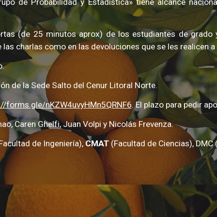
rupo de Probabilidad y Estadística»
tiene
alcance nacional
ortas (de 25 minutos aprox) de los estudiantes de grado 
e las charlas como en las devoluciones que se les realicen 
o
.
ión de la Sede Salto del Cenur Litoral Norte
.
s://forms.gle/nKZW4uvyHMn5QRNF6
. El plazo para pedir a
o, Caren Ghelfi, Juan Volpi
y Nicolás Frevenza.
Facultad de Ingeniería),
CMAT
(Facultad de Ciencias),
DMC 