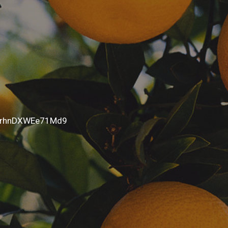
ipiFrhnDXWEe71Md9