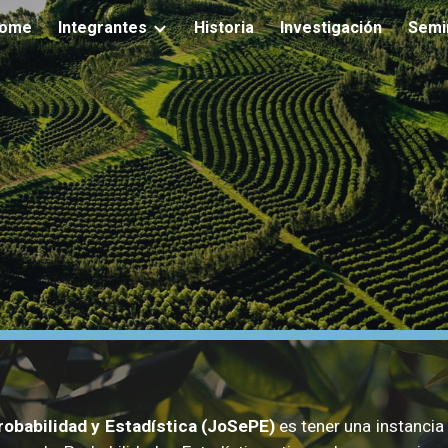
ome
Integrantes
Historia
Investigación
Semi
ip to main content
Skip to navigat
robabilidad y Estadística (JoSePE)
es tener una instancia