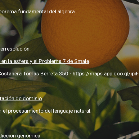
Teorema fundamental del álgebra
.
erresolución
.
 en la esfera y el Problema 7 de Smale
.
la. Costanera Tomás Berreta 350 - https://maps.app.goo.gl/
tación de dominio
.
 el procesamiento del lenguaje natural
.
dicción genómica
.