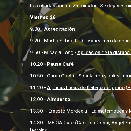
Las charlas son de 25 minutos. Se dejan 5 mi
Viernes 26
9.00 -
Acreditación
9.20 - Martín Schmidt -
Clasificación de cone
9.50 - Micaela Long -
Aplicación de la distanc
10.20 -
Pausa Café
10.50 - Caren Ghelfi -
Simulación y aplicacione
11.20 -
Algunas líneas de trabajo del grupo
(
P
12.00 -
Almuerzo
13.30 -
Ernesto Mordecki
-
La matemática y l
14.30 - MEDIA Cure (Carolina Crisci, Angel S
learning
.