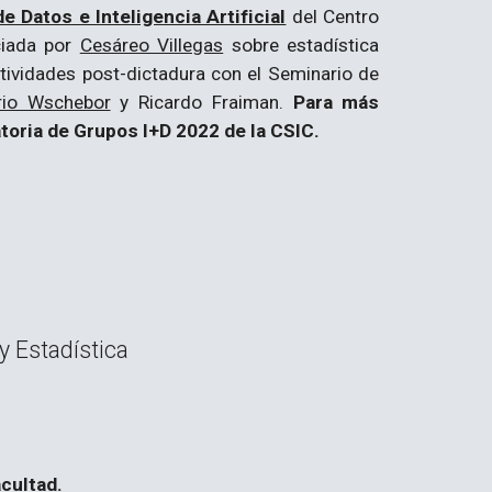
 Datos e Inteligencia Artificial
del Centro
iciada por
Cesáreo Villegas
sobre
estadística
ctividades
post-dictadura con
el
S
eminario de
rio Wschebor
y Ricardo Fraiman.
Para más
toria de Grupos I+D 2022 de la CSIC.
y Estadística
acultad.