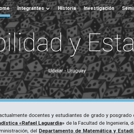
ome
Integrantes
Historia
Investigación
Semi
ip to main content
Skip to navigat
ilidad y Esta
Udelar - Uruguay
e actualmente docentes y estudiantes de grado y posgrado
adística «Rafael Laguardia
»
de la Facultad de Ingeniería, 
ministración, del
Departamento de Matemática y Estadíst