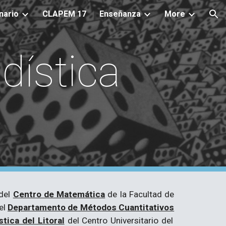
nario
CLAPEM 17
Enseñanza
More
ion
dística
 del
Centro de Matemática
de la Facultad de
del
Departamento de Métodos Cuantitativos
ica del Litoral
del Centro Universitario del